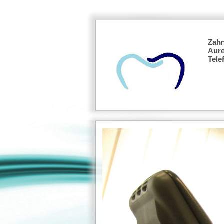
Zahn
Aure
Tele