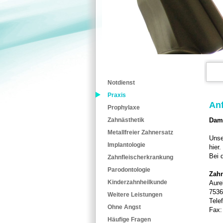
Notdienst
Praxis
Anf
Prophylaxe
Dami
Zahnästhetik
Metallfreier Zahnersatz
Unse
Implantologie
hier
Bei 
Zahnfleischerkrankung
Parodontologie
Zahn
Kinderzahnheilkunde
Aure
7536
Weitere Leistungen
Tele
Ohne Angst
Fax:
Häufige Fragen